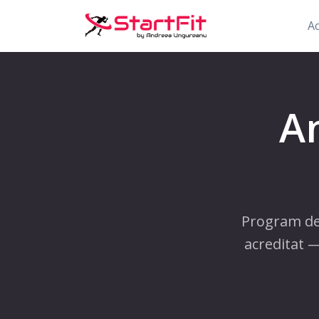
A
A
Program de 
acreditat —