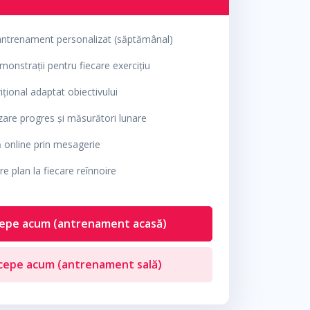
antrenament personalizat (săptămânal)
onstrații pentru fiecare exercițiu
ițional adaptat obiectivului
zare progres și măsurători lunare
ă online prin mesagerie
re plan la fiecare reînnoire
cepe acum (antrenament acasă)
cepe acum (antrenament sală)