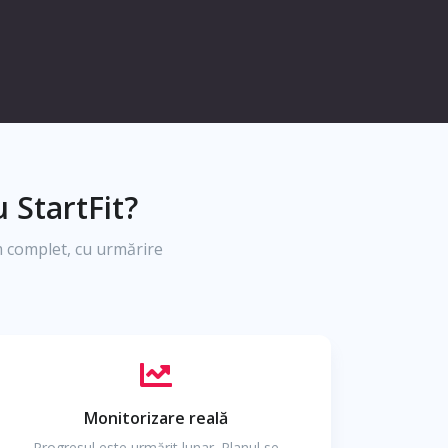
 StartFit?
 complet, cu urmărire
Monitorizare reală
Progresul este urmărit lunar. Planul se