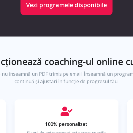
Vezi programele disponibile
cționează coaching-ul online cu
 nu înseamnă un PDF trimis pe email. Înseamnă un program
continuă și ajustări în funcție de progresul tău.
100% personalizat
Planul de antrenament este creat specific