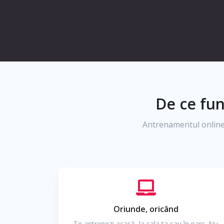
De ce fun
Antrenamentul online
Oriunde, oricând
Te antrenezi acasă, la sala ta sau în parc. Nu