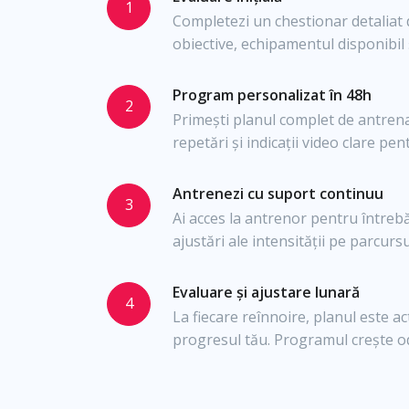
1
Completezi un chestionar detaliat d
obiective, echipamentul disponibil 
Program personalizat în 48h
2
Primești planul complet de antrenam
repetări și indicații video clare pen
Antrenezi cu suport continuu
3
Ai acces la antrenor pentru întrebăr
ajustări ale intensității pe parcur
Evaluare și ajustare lunară
4
La fiecare reînnoire, planul este ac
progresul tău. Programul crește od