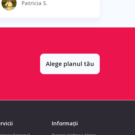
Patricia S.
Alege planul tău
rvicii
Informații