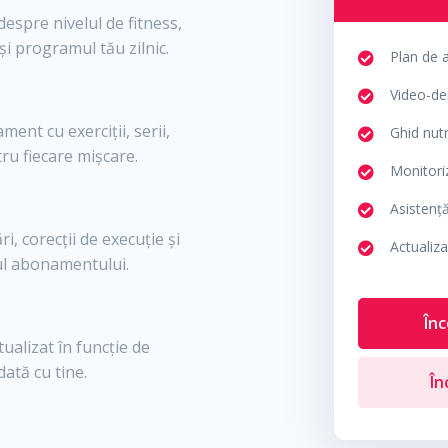
espre nivelul de fitness,
și programul tău zilnic.
Plan de 
Video-dem
ent cu exerciții, serii,
Ghid nutr
tru fiecare mișcare.
Monitori
Asistenț
i, corecții de execuție și
Actualiza
sul abonamentului.
În
tualizat în funcție de
ată cu tine.
În