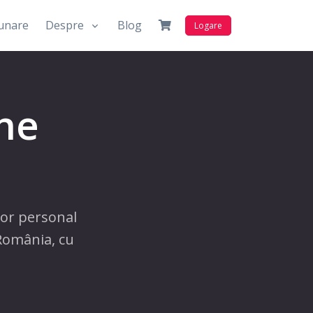
unare
Despre
Blog
Logare
ne
nor personal
 România, cu