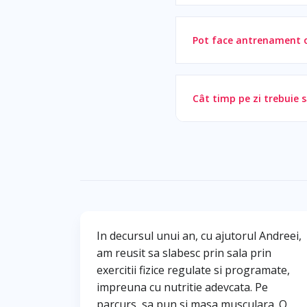
Pot face antrenament o
Cât timp pe zi trebuie 
In decursul unui an, cu ajutorul Andreei,
am reusit sa slabesc prin sala prin
exercitii fizice regulate si programate,
impreuna cu nutritie adevcata. Pe
parcurs, sa pun si masa musculara. O