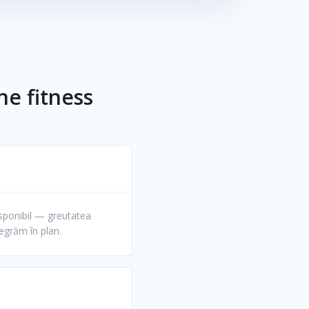
ne fitness
isponibil — greutatea
tegrăm în plan.